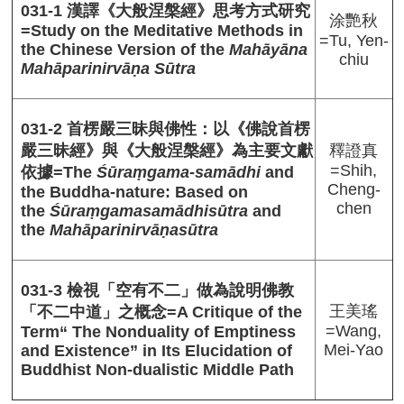
圖
031-1 漢譯《大般涅槃經》思考方式研究
涂艷秋
書
=Study on the Meditative Methods in
=Tu, Yen-
館
the Chinese Version of the
Mahāyāna
chiu
佛
Mahāparinirvāṇa Sūtra
學
數
位
031-2 首楞嚴三昧與佛性：以《佛說首楞
圖
釋證真
嚴三昧經》與《大般涅槃經》為主要文獻
書
=Shih,
依據=The
Śūraṃgama-samādhi
and
館
Cheng-
the Buddha-nature: Based on
網
chen
the
Śūraṃgamasamādhisūtra
and
站
the
Mahāparinirvāṇasūtra
導
覽
English
031-3 檢視「空有不二」做為說明佛教
王美瑤
「不二中道」之概念=A Critique of the
最
=Wang,
Term“ The Nonduality of Emptiness
新
Mei-Yao
and Existence” in Its Elucidation of
消
Buddhist Non-dualistic Middle Path
息