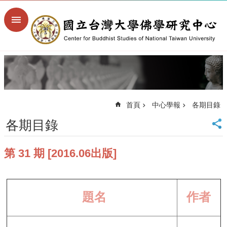
跳到主要內容區塊
進
階
搜
尋
回
首
頁
首頁
中心學報
各期目錄
臺
大
各期目錄
首
頁
第 31 期 [2016.06出版]
臺
大
文
學
院
題名
作者
臺
大