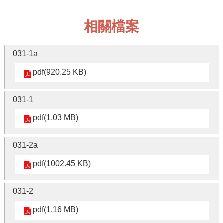
中
心
相關檔案
介
紹
中
031-1a
心
pdf(920.25 KB)
學
報
031-1
相
關
pdf(1.03 MB)
連
結
031-2a
贊
助
pdf(1002.45 KB)
佛
研
031-2
FB
pdf(1.16 MB)
粉
專