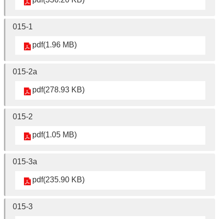
中
心
介
015-1
紹
pdf(1.96 MB)
中
心
015-2a
學
報
pdf(278.93 KB)
相
關
015-2
連
結
pdf(1.05 MB)
贊
助
015-3a
佛
pdf(235.90 KB)
研
FB
015-3
粉
專