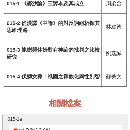
圖
周柔含
015-1 《婆沙論》三譯本及其成立
書
館
佛
015-2 從漢譯《中論》的對反詞組析探其
林建德
學
思維理路
數
位
圖
015-3 龍樹與休姆對有神論的批判之比較
書
劉嘉誠
研究
館
網
站
蘇美文
015-4 伏獅女禪：祇園之禪教化與性別智
導
覽
English
相關檔案
最
新
消
015-1a
息
pdf(336.20 KB)