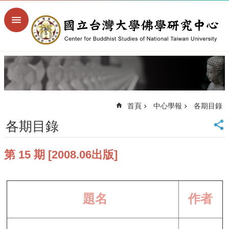
跳到主要內容區塊
進
階
搜
尋
回
首
頁
首頁
中心學報
各期目錄
臺
大
各期目錄
首
頁
第 15 期 [2008.06出版]
臺
大
文
學
院
題名
作者
臺
大