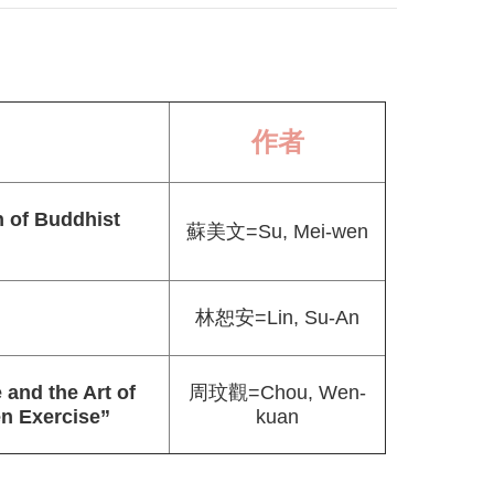
作者
f Buddhist
蘇美文=Su, Mei-wen
林恕安=Lin, Su-An
周玟觀=Chou, Wen-
the Art of
kuan
en Exercise”