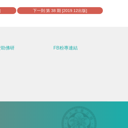
]
下一則:第 38 期 [2019.12出版]
贊助佛研
FB粉專連結