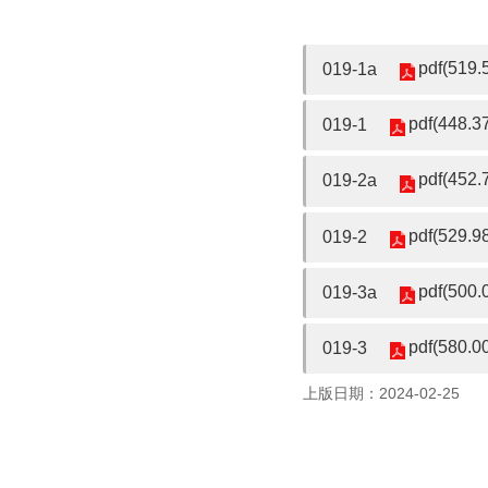
pdf(519.
019-1a
pdf(448.3
019-1
pdf(452.
019-2a
pdf(529.9
019-2
pdf(500.
019-3a
pdf(580.0
019-3
上版日期：2024-02-25