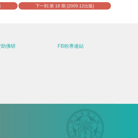
]
下一則:第 18 期 [2009.12出版]
贊助佛研
FB粉專連結