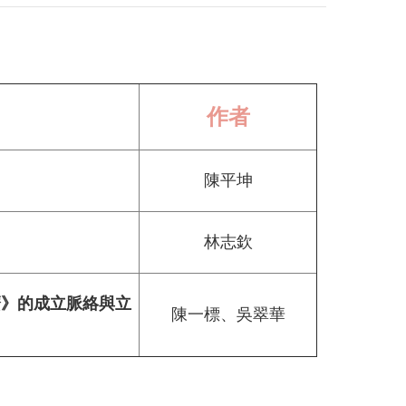
作者
陳平坤
林志欽
麼》的成立脈絡與立
陳一標、吳翠華