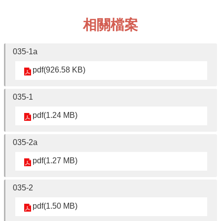
中
心
相關檔案
介
紹
035-1a
中
心
pdf(926.58 KB)
學
報
035-1
相
關
pdf(1.24 MB)
連
結
035-2a
贊
pdf(1.27 MB)
助
佛
研
035-2
FB
pdf(1.50 MB)
粉
專