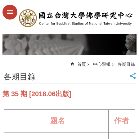
跳到主要內容區塊
進
階
搜
尋
回
首
頁
首頁
中心學報
各期目錄
臺
大
各期目錄
首
頁
第 35 期 [2018.06出版]
臺
大
文
學
院
題名
作者
臺
大