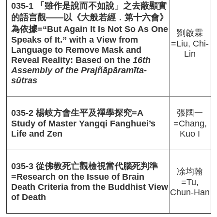
圖
035-1 「雖作是說而不如說」之去蔽顯實
書
的語言觀——以《大般若經．第十六會》
館
為依據=“But Again It Is Not So As One
劉啟霖
佛
Speaks of It.” with a View from
=Liu, Chi-
學
Language to Remove Mask and
Lin
數
Reveal Reality: Based on the
16th
位
Assembly of the Prajñāpāramīta-
圖
sūtras
書
館
網
張國一
035-2 楊岐方會生平及禪學探究=A
站
=Chang,
Study of Master Yangqi Fanghuei’s
導
Kuo I
Life and Zen
覽
English
035-3 從佛教死亡觀檢視當代腦死判準
凃均翰
最
=Research on the Issue of Brain
=Tu,
新
Death Criteria from the Buddhist View
Chun-Han
消
of Death
息