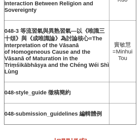
中
Interaction Between Religion and
心
Sovereignty
介
紹
048-3 等流習氣與異熟習氣—以《唯識三
中
十頌》與《成唯識論》為討論核心=The
心
竇敏慧
Interpretation of the Vāsanā
學
=Minhui
of Homogeneous Cause and the
報
Tou
Vāsanā of Maturation in the
相
Triṃśikābhāṣya and the Chéng Wéi Shì
關
Lùng
連
結
048-style_guide 徵稿簡約
贊
助
佛
048-submission_guidelines 編輯體例
研
FB
粉
專