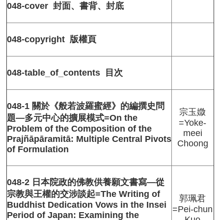
圖
048-cover 封面、書背、封底
書
館
佛
048-copyright 版權頁
學
數
位
048-table_of_contents 目次
圖
書
館
048-1 關於《般若波羅蜜經》的編撰史問
宗玉媺
網
題—多元中心的擴展模式=On the
站
=Yoke-
Problem of the Composition of the
導
meei
Prajñāpāramitā: Multiple Central Pivots
覽
Choong
of Formulation
English
最
048-2 日本院政的佛教供養願文書寫—從
新
宗教與王權的交涉談起=The Writing of
消
郭珮君
Buddhist Dedication Vows in the Insei
息
=Pei-chun
Period of Japan: Examining the
Kuo