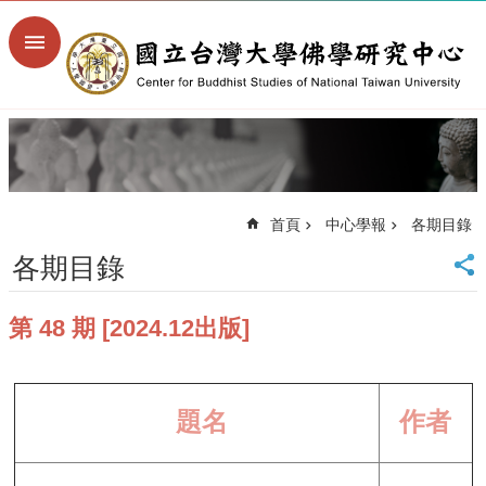
跳到主要內容區塊
進
階
搜
尋
回
首
頁
首頁
中心學報
各期目錄
臺
大
各期目錄
首
頁
第 48 期 [2024.12出版]
臺
大
文
學
院
題名
作者
臺
大