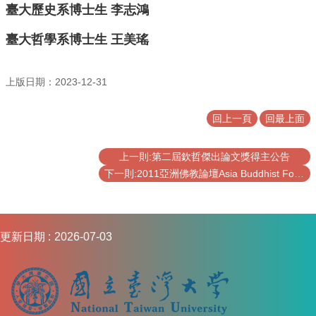
圖
臺大歷史系博士生 李志鴻
書
館
臺大哲學系博士生 王美瑤
佛
學
數
上版日期：2023-12-31
位
圖
回上一頁
回最上面
書
館
上一則:第二屆欽哲傑出論文獎得主公告
網
下一則:2011亞洲佛教論壇Asia Buddhist Forum
站
導
覽
English
更新日期
2026-07-03
最
新
消
息