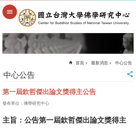
跳到主要內容區塊
進
階
搜
尋
回
首
頁
首頁
最新消息
中心公告
臺
大
中心公告
首
頁
第一屆欽哲傑出論文獎得主公告
臺
大
發布單位：佛學研究中心
文
學
院
主旨：公告第一屆欽哲傑出論文獎得主
臺
大