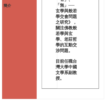
中
「無」──
心
玄學與般若
介
學交會問題
紹
之研究》，
中
關注佛教般
心
若學與玄
學
學、老莊哲
報
學的互動交
相
涉問題。
關
連
目前任職台
結
灣大學中國
文學系副教
贊
助
授。
佛
研
FB
粉
專