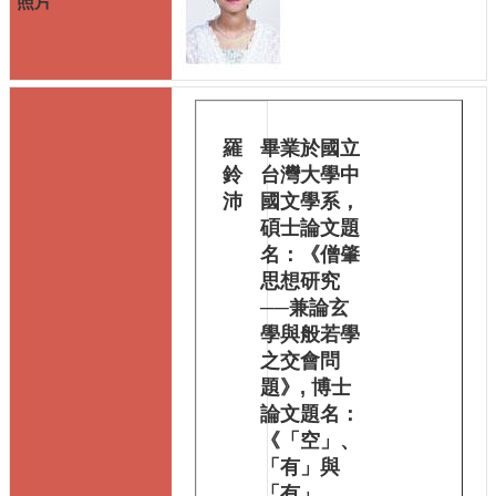
圖
書
館
佛
學
數
羅
畢業於國立
位
鈴
台灣大學中
圖
書
沛
國文學系，
館
碩士論文題
網
名：《僧肇
站
思想研究
導
──兼論玄
覽
學與般若學
English
之交會問
題》, 博士
最
論文題名：
新
消
《「空」、
息
「有」與
「有」、