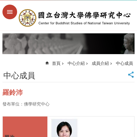
跳到主要內容區塊
進
階
搜
尋
回
首
頁
首頁
中心介紹
成員介紹
中心成員
臺
大
中心成員
首
頁
羅鈴沛
臺
大
發布單位：佛學研究中心
文
學
院
臺
大