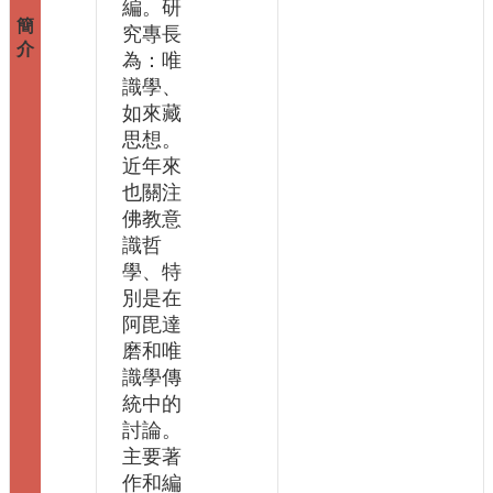
編。研
連
究專長
結
為：唯
識學、
如來藏
思想。
近年來
也關注
佛教意
識哲
學、特
別是在
阿毘達
磨和唯
識學傳
統中的
討論。
主要著
作和編