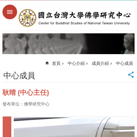
跳到主要內容區塊
進
階
搜
尋
回
首
頁
首頁
中心介紹
成員介紹
中心成員
臺
大
中心成員
首
頁
耿晴 (中心主任)
臺
大
發布單位：佛學研究中心
文
學
院
臺
大