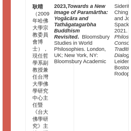
中
2023,
Towards a New
Siderit
耿晴
心
Image of Paramārtha:
Ching 
（2009
介
Yogācāra and
and Jo
紹
年哈佛
Tathāgatagarbha
Spack
大學宗
Buddhism
2021.
中
教委員
Revisited
.
Bloomsbury
Philos
心
會博
Studies in World
Consci
學
士），
Philosophies. London,
Traditi
報
UK; New York, NY:
Dialog
現任哲
相
Bloomsbury Academic
Leiden
學系副
關
Boston:
教授兼
連
Rodopi
任台灣
結
大學佛
贊
學研究
助
中心主
佛
任暨
研
《台大
FB
佛學研
粉
究》主
專