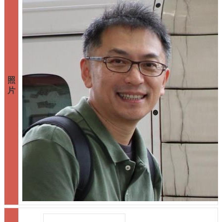
圖
書
館
佛
學
數
位
圖
書
館
網
站
導
覽
English
最
新
消
息